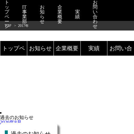
ト
お
ッ
IT
お
企
問
プ
事
知
業
実
い
ペ
業
ら
概
績
合
ー
部
せ
要
わ
TOP
ジ
>
2017年
せ
トップペ
お知らせ
企業概要
実績
お問い合
ージ
▼
わせ
過去のお知らせ
2026年8月
2025年12月
2025年7月
過去のお知らせ